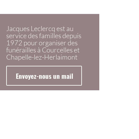
Jacques Leclercq est au
service des familles depuis
1972 pour organiser des
funérailles à Courcelles et
Chapelle-lez-Herlaimont
Envoyez-nous un mail